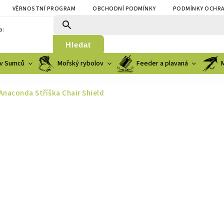
VĚRNOSTNÍ PROGRAM
OBCHODNÍ PODMÍNKY
PODMÍNKY OCHRA
a:
Hledat
v Sumců
Mořský rybolov
Feeder a plavaná
Anaconda Stříška Chair Shield