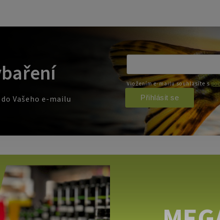
ybaření
Vložením e-mailu souhlasíte s
pod
Přihlásit se
e do Vašeho e-mailu
MEG