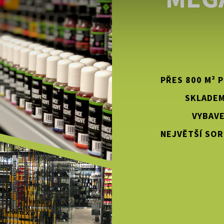
PŘES 800 M² 
SKLADEM
VYBAVE
NEJVĚTŠÍ SOR