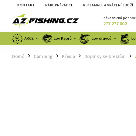
KONTAKT
NÁKUPNÍ RÁDCE
REKLAMACE A VRÁCENÍ ZBOŽÍ
Zákaznická podpor
277 277 002
AKCE
Lov Kaprů
Lov dravců
Lo
Domů
Camping
Křesla
Doplňky ke křeslům
/
/
/
/