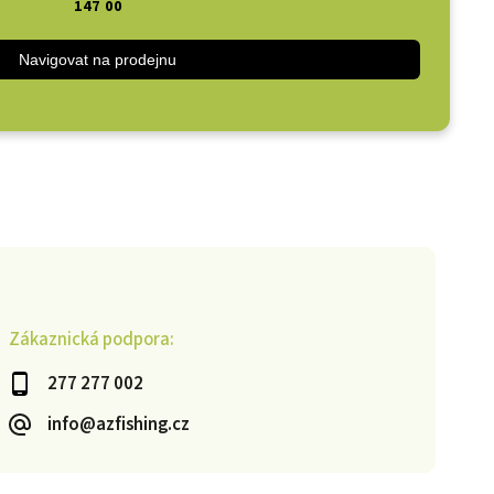
147 00
Navigovat na prodejnu
Zákaznická podpora:
277 277 002
info@azfishing.cz