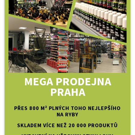
MEGA PRODEJNA
PRAHA
PŘES 800 M² PLNÝCH TOHO NEJLEPŠÍHO
NA RYBY
SKLADEM VÍCE NEŽ 20 000 PRODUKTŮ