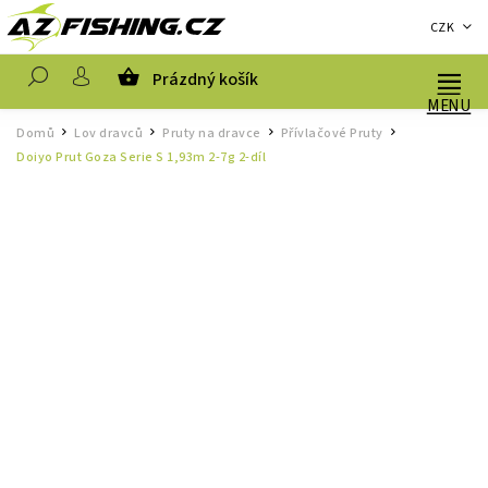
CZK
Prázdný košík
Hledat
Domů
Lov dravců
Pruty na dravce
Přívlačové Pruty
/
/
/
/
Doiyo Prut Goza Serie S 1,93m 2-7g 2-díl