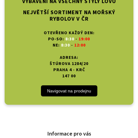
VYBAVENÍ NA VŠECHNY STYLY LOVU
NEJVĚTŠÍ SORTIMENT NA MOŘSKÝ
RYBOLOV V ČR
OTEVŘENO KAŽDÝ DEN:
PO-SO:
8:30
-
19:00
NE:
8:30
-
12:00
ADRESA:
ŠTÚROVA 1284/20
PRAHA 4 - KRČ
147 00
Navigovat na prodejnu
Informace pro vás