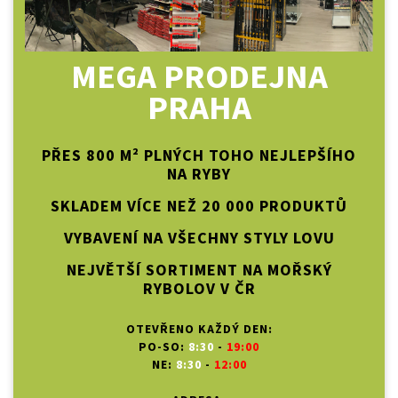
MEGA PRODEJNA
PRAHA
PŘES 800 M² PLNÝCH TOHO NEJLEPŠÍHO
NA RYBY
SKLADEM VÍCE NEŽ 20 000 PRODUKTŮ
VYBAVENÍ NA VŠECHNY STYLY LOVU
NEJVĚTŠÍ SORTIMENT NA MOŘSKÝ
RYBOLOV V ČR
OTEVŘENO KAŽDÝ DEN:
PO-SO:
8:30
-
19:00
NE:
8:30
-
12:00