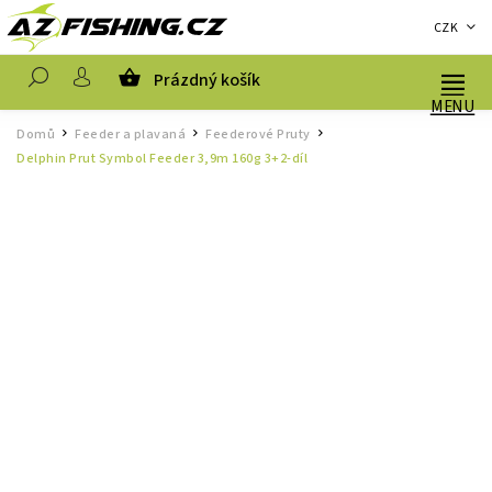
CZK
Prázdný košík
Hledat
Domů
Feeder a plavaná
Feederové Pruty
/
/
/
Delphin Prut Symbol Feeder 3,9m 160g 3+2-díl