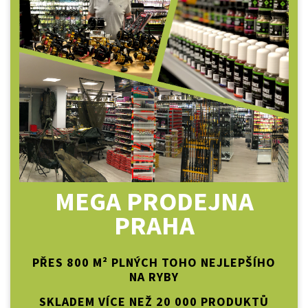
MEGA PRODEJNA
PRAHA
PŘES 800 M² PLNÝCH TOHO NEJLEPŠÍHO
NA RYBY
SKLADEM VÍCE NEŽ 20 000 PRODUKTŮ