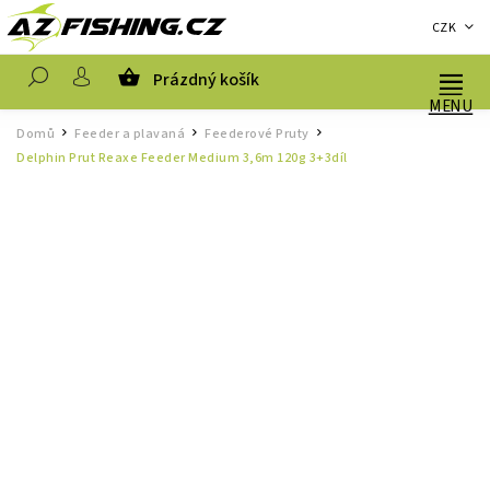
CZK
Prázdný košík
Hledat
Domů
Feeder a plavaná
Feederové Pruty
/
/
/
Delphin Prut Reaxe Feeder Medium 3,6m 120g 3+3díl