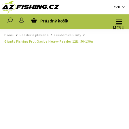
CZK
Prázdný košík
Hledat
Domů
Feeder a plavaná
Feederové Pruty
/
/
/
Giants Fishing Prut Gaube Heavy Feeder 12ft, 50-130g