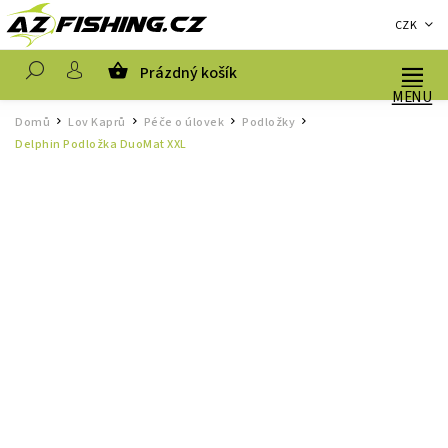
CZK
Prázdný košík
Hledat
Domů
Lov Kaprů
Péče o úlovek
Podložky
/
/
/
/
Delphin Podložka DuoMat XXL