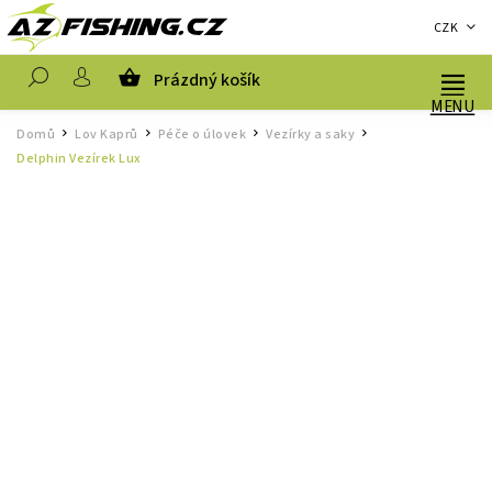
CZK
Prázdný košík
Hledat
Domů
Lov Kaprů
Péče o úlovek
Vezírky a saky
/
/
/
/
Delphin Vezírek Lux