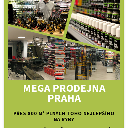
MEGA PRODEJNA
PRAHA
PŘES 800 M² PLNÝCH TOHO NEJLEPŠÍHO
NA RYBY