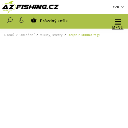
CZK
Prázdný košík
Hledat
Domů
Oblečení
Mikiny, svetry
Delphin Mikina Yog!
/
/
/