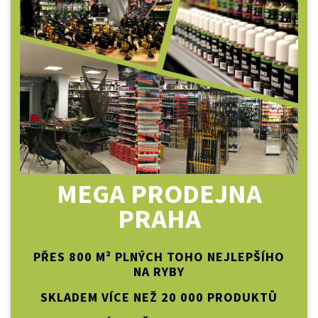
MEGA PRODEJNA
PRAHA
PŘES 800 M² PLNÝCH TOHO NEJLEPŠÍHO
NA RYBY
SKLADEM VÍCE NEŽ 20 000 PRODUKTŮ