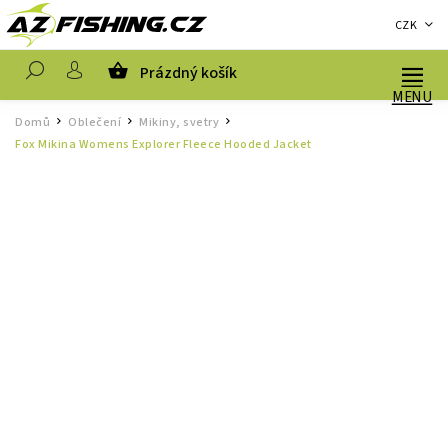
CZK
Prázdný košík
Hledat
Domů
Oblečení
Mikiny, svetry
/
/
/
Fox Mikina Womens Explorer Fleece Hooded Jacket