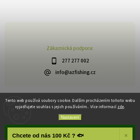
Zákaznická podpora:
277 277 002
info@azfishing.cz
Tento web používá soubory cookie. Dalším procházením tohoto webu
vyjadřujete souhlas s jejich používáním.. Více informací
zde
.
Copyright 2026
AzFishing.cz
. Všechna práva vyhrazena.
Vytvořil
Shoptet
| Design
Shoptak.cz
Nastavení
Souhlasím
Chcete od nás 100 Kč ? 🐟
×