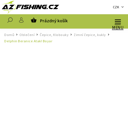
CZK
Prázdný košík
Hledat
Domů
Oblečení
Čepice, Klobouky
Zimní čepice, kukly
/
/
/
/
Delphin Beranice Atak! Boyar