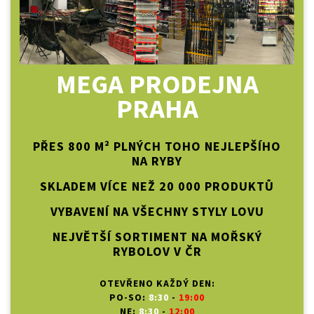
MEGA PRODEJNA
PRAHA
PŘES 800 M² PLNÝCH TOHO NEJLEPŠÍHO
NA RYBY
SKLADEM VÍCE NEŽ 20 000 PRODUKTŮ
VYBAVENÍ NA VŠECHNY STYLY LOVU
NEJVĚTŠÍ SORTIMENT NA MOŘSKÝ
RYBOLOV V ČR
OTEVŘENO KAŽDÝ DEN:
PO-SO:
8:30
-
19:00
NE:
8:30
-
12:00