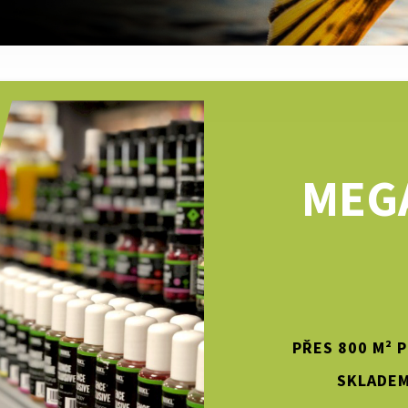
MEG
PŘES 800 M² 
SKLADEM