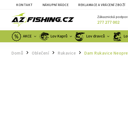
KONTAKT
NÁKUPNÍ RÁDCE
REKLAMACE A VRÁCENÍ ZBOŽÍ
Zákaznická podpor
277 277 002
AKCE
Lov Kaprů
Lov dravců
Lo
Domů
Oblečení
Rukavice
Dam Rukavice Neopren
/
/
/