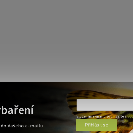
ybaření
Vložením e-mailu souhlasíte s
pod
Přihlásit se
e do Vašeho e-mailu