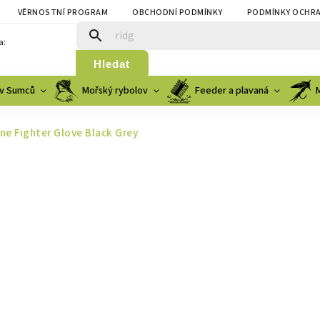
VĚRNOSTNÍ PROGRAM
OBCHODNÍ PODMÍNKY
PODMÍNKY OCHRA
a:
Hledat
v Sumců
Mořský rybolov
Feeder a plavaná
e Fighter Glove Black Grey