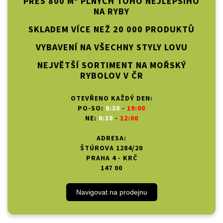
PŘES 800 M² PLNÝCH TOHO NEJLEPŠÍHO
NA RYBY
SKLADEM VÍCE NEŽ 20 000 PRODUKTŮ
VYBAVENÍ NA VŠECHNY STYLY LOVU
NEJVĚTŠÍ SORTIMENT NA MOŘSKÝ
RYBOLOV V ČR
OTEVŘENO KAŽDÝ DEN:
PO-SO:
8:30
-
19:00
NE:
8:30
-
12:00
ADRESA:
ŠTÚROVA 1284/20
PRAHA 4 - KRČ
147 00
Navigovat na prodejnu