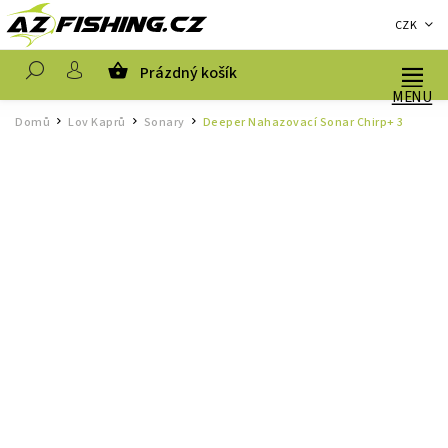
CZK
Prázdný košík
Hledat
Domů
Lov Kaprů
Sonary
Deeper Nahazovací Sonar Chirp+ 3
/
/
/