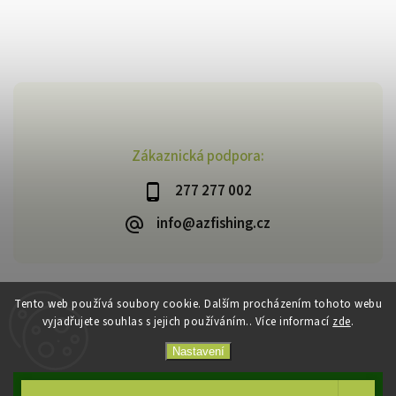
Zákaznická podpora:
277 277 002
info@azfishing.cz
Tento web používá soubory cookie. Dalším procházením tohoto webu
vyjadřujete souhlas s jejich používáním.. Více informací
zde
.
Copyright 2026
AzFishing.cz
. Všechna práva vyhrazena.
Vytvořil
Shoptet
| Design
Shoptak.cz
Nastavení
Souhlasím