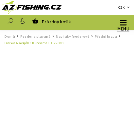
CZK
Prázdný košík
Hledat
Domů
Feeder a plavaná
Navijáky feederové
Přední brzda
/
/
/
/
Daiwa Naviják 18 Freams LT 2500D