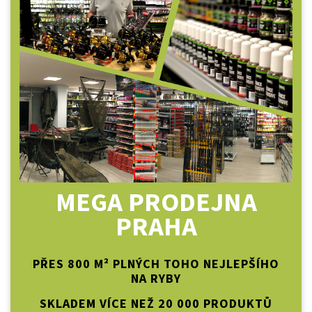
MEGA PRODEJNA
PRAHA
PŘES 800 M² PLNÝCH TOHO NEJLEPŠÍHO
NA RYBY
SKLADEM VÍCE NEŽ 20 000 PRODUKTŮ