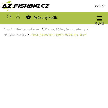
CZK
Prázdný košík
Hledat
Domů
Feeder a plavaná
Vlasce, šňůry, fluorocarbony
/
/
/
Monofilní vlasce
AWAS Vlasec Ion Power Feeder Pro 150m
/