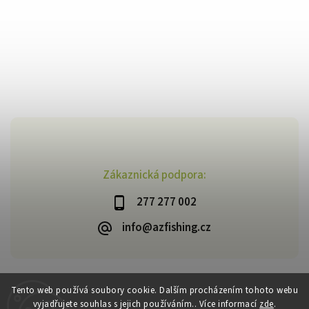
Zákaznická podpora:
277 277 002
info@azfishing.cz
Tento web používá soubory cookie. Dalším procházením tohoto webu
vyjadřujete souhlas s jejich používáním.. Více informací
zde
.
Copyright 2026
AzFishing.cz
. Všechna práva vyhrazena.