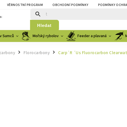
VĚRNOSTNÍ PROGRAM
OBCHODNÍ PODMÍNKY
PODMÍNKY OCHRA
a:
Hledat
v Sumců
Mořský rybolov
Feeder a plavaná
ocarbony
Florocarbony
Carp´R ´Us Fluorocarbon Clearwat
/
/