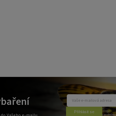
ybaření
Přihlásit se
e do Vašeho e-mailu
Vložením e-mailu souhlasíte s
podmínka