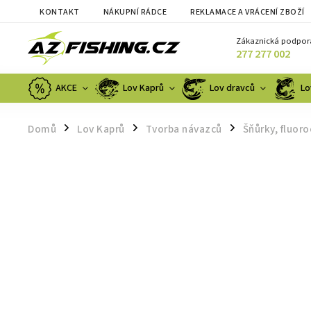
KONTAKT
NÁKUPNÍ RÁDCE
REKLAMACE A VRÁCENÍ ZBOŽÍ
Zákaznická podpor
277 277 002
AKCE
Lov Kaprů
Lov dravců
Lo
Domů
Lov Kaprů
Tvorba návazců
Šňůrky, fluor
/
/
/