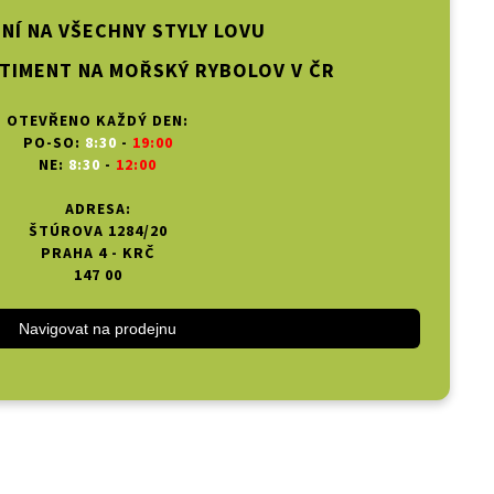
NÍ NA VŠECHNY STYLY LOVU
TIMENT NA MOŘSKÝ RYBOLOV V ČR
OTEVŘENO KAŽDÝ DEN:
PO-SO:
8:30
-
19:00
NE:
8:30
-
12:00
ADRESA:
ŠTÚROVA 1284/20
PRAHA 4 - KRČ
147 00
Navigovat na prodejnu