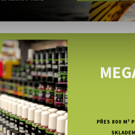
MEG
PŘES 800 M² 
SKLADEM