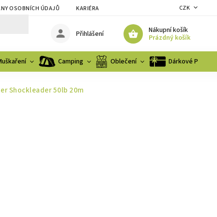
CZK
NY OSOBNÍCH ÚDAJŮ
KARIÉRA
Nákupní košík
Přihlášení
Prázdný košík
Muškaření
Camping
Oblečení
Dárkové Poukaz
er Shockleader 50lb 20m