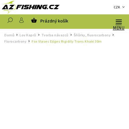
CZK
Prázdný košík
Hledat
Domů
Lov Kaprů
Tvorba návazců
Šňůrky, fluorocarbony
/
/
/
/
Florocarbony
Fox Vlasec Edges Rigidity Trans Khaki 30m
/