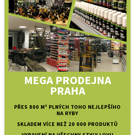
MEGA PRODEJNA
PRAHA
PŘES 800 M² PLNÝCH TOHO NEJLEPŠÍHO
NA RYBY
SKLADEM VÍCE NEŽ 20 000 PRODUKTŮ