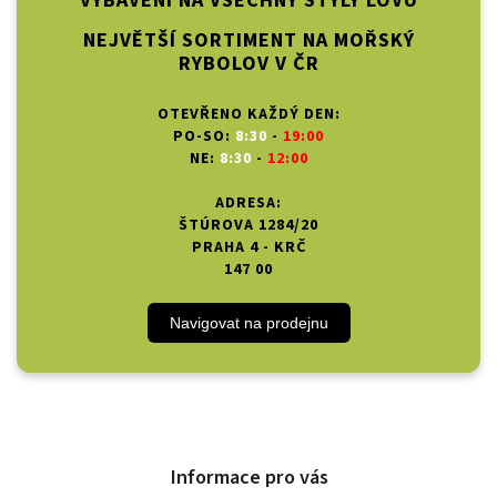
VYBAVENÍ NA VŠECHNY STYLY LOVU
NEJVĚTŠÍ SORTIMENT NA MOŘSKÝ
RYBOLOV V ČR
OTEVŘENO KAŽDÝ DEN:
PO-SO:
8:30
-
19:00
NE:
8:30
-
12:00
ADRESA:
ŠTÚROVA 1284/20
PRAHA 4 - KRČ
147 00
Navigovat na prodejnu
Informace pro vás