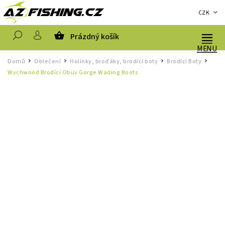
CZK
Prázdný košík
Hledat
Domů
Oblečení
Holínky, broďáky, brodící boty
Brodící Boty
/
/
/
/
Wychwood Brodící Obuv Gorge Wading Boots