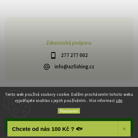
Zákaznická podpora:
277 277 002
info@azfishing.cz
Tento web používá soubory cookie. Dalším procházením tohoto webu
vyjadřujete souhlas s jejich používáním.. Více informací
zde
.
Copyright 2026
AzFishing.cz
. Všechna práva vyhrazena.
Vytvořil
Shoptet
| Design
Shoptak.cz
Nastavení
Souhlasím
Chcete od nás 100 Kč ? 🐟
×