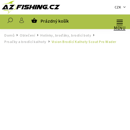
CZK
Prázdný košík
Hledat
Domů
Oblečení
Holínky, broďáky, brodící boty
/
/
/
Prsačky a brodící kalhoty
Vision Brodící Kalhoty Scout Pro Wader
/