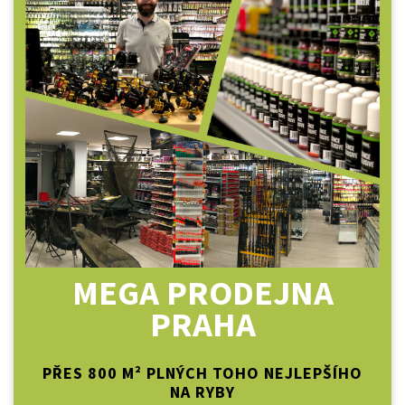
MEGA PRODEJNA
PRAHA
PŘES 800 M² PLNÝCH TOHO NEJLEPŠÍHO
NA RYBY