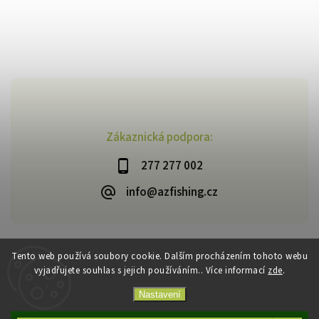
Zákaznická podpora:
277 277 002
info@azfishing.cz
Tento web používá soubory cookie. Dalším procházením tohoto webu
vyjadřujete souhlas s jejich používáním.. Více informací
zde
.
Copyright 2026
AzFishing.cz
. Všechna práva vyhrazena.
Vytvořil
Shoptet
| Design
Shoptak.cz
Nastavení