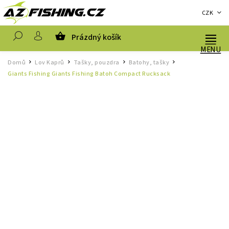
CZK
Prázdný košík
Hledat
Domů
Lov Kaprů
Tašky, pouzdra
Batohy, tašky
/
/
/
/
Giants Fishing Giants Fishing Batoh Compact Rucksack