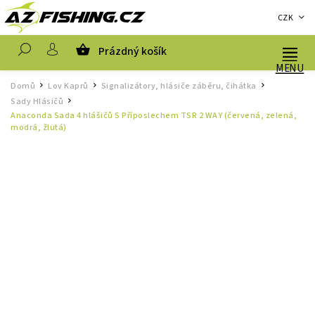
CZK
Prázdný košík
Hledat
Domů
Lov Kaprů
Signalizátory, hlásiče záběru, čihátka
/
/
/
Sady Hlásičů
/
Anaconda Sada 4 hlášičů S Příposlechem TSR 2 WAY (červená, zelená,
modrá, žlutá)