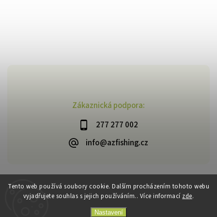
Zákaznická podpora:
277 277 002
info@azfishing.cz
Tento web používá soubory cookie. Dalším procházením tohoto webu
vyjadřujete souhlas s jejich používáním.. Více informací
zde
.
Copyright 2026
AzFishing.cz
. Všechna práva vyhrazena.
Vytvořil
Shoptet
| Design
Shoptak.cz
Nastavení