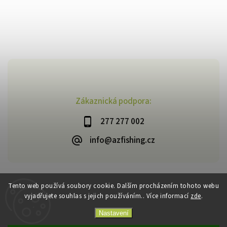
Zákaznická podpora:
277 277 002
info@azfishing.cz
Tento web používá soubory cookie. Dalším procházením tohoto webu
vyjadřujete souhlas s jejich používáním.. Více informací
zde
.
Copyright 2026
AzFishing.cz
. Všechna práva vyhrazena.
Vytvořil
Shoptet
| Design
Shoptak.cz
Nastavení