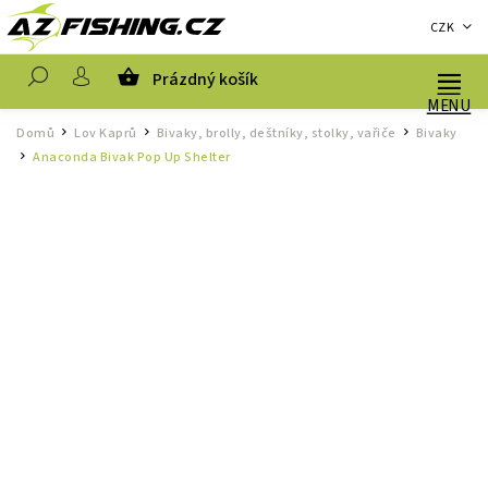
CZK
Prázdný košík
Hledat
Domů
Lov Kaprů
Bivaky, brolly, deštníky, stolky, vařiče
Bivaky
/
/
/
Anaconda Bivak Pop Up Shelter
/