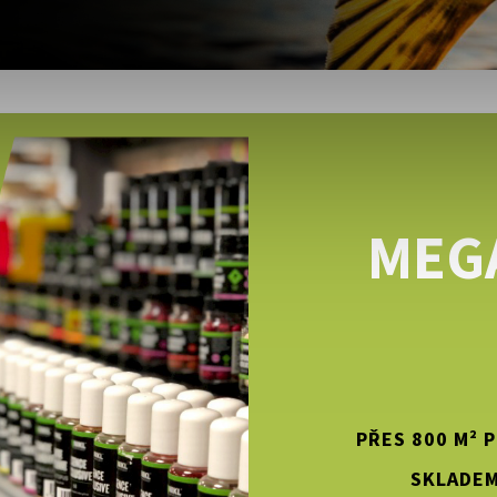
MEG
PŘES 800 M² 
SKLADEM