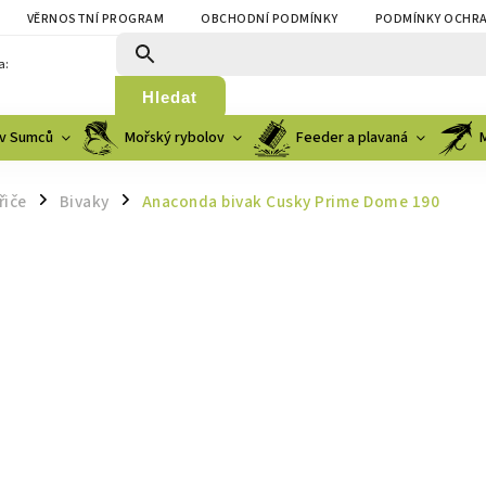
VĚRNOSTNÍ PROGRAM
OBCHODNÍ PODMÍNKY
PODMÍNKY OCHRA
a:
Hledat
v Sumců
Mořský rybolov
Feeder a plavaná
řiče
Bivaky
Anaconda bivak Cusky Prime Dome 190
/
/