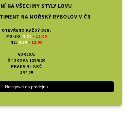
NÍ NA VŠECHNY STYLY LOVU
TIMENT NA MOŘSKÝ RYBOLOV V ČR
OTEVŘENO KAŽDÝ DEN:
PO-SO:
8:30
-
19:00
NE:
8:30
-
12:00
ADRESA:
ŠTÚROVA 1284/20
PRAHA 4 - KRČ
147 00
Navigovat na prodejnu