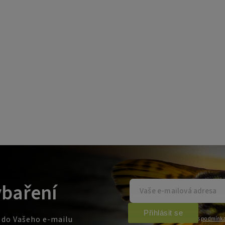
ybaření
Přihlásit se
e do Vašeho e-mailu
Vložením e-mailu souhlasíte s
podmínka