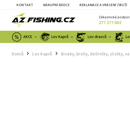
KONTAKT
NÁKUPNÍ RÁDCE
REKLAMACE A VRÁCENÍ ZBOŽÍ
Zákaznická podpor
277 277 002
AKCE
Lov Kaprů
Lov dravců
Lo
Domů
Lov Kaprů
Bivaky, brolly, deštníky, stolky, va
/
/