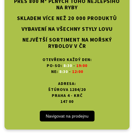
PŘES 800 M² PLNÝCH TOHO NEJLEPŠÍHO
NA RYBY
SKLADEM VÍCE NEŽ 20 000 PRODUKTŮ
VYBAVENÍ NA VŠECHNY STYLY LOVU
NEJVĚTŠÍ SORTIMENT NA MOŘSKÝ
RYBOLOV V ČR
OTEVŘENO KAŽDÝ DEN:
PO-SO:
8:30
-
19:00
NE:
8:30
-
12:00
ADRESA:
ŠTÚROVA 1284/20
PRAHA 4 - KRČ
147 00
Navigovat na prodejnu