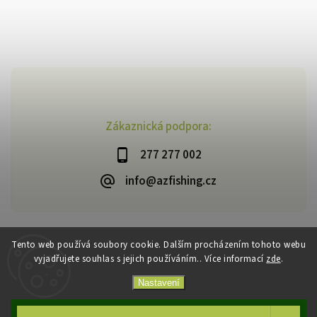
Zákaznická podpora:
277 277 002
info@azfishing.cz
Tento web používá soubory cookie. Dalším procházením tohoto webu
vyjadřujete souhlas s jejich používáním.. Více informací
zde
.
Copyright 2026
AzFishing.cz
. Všechna práva vyhrazena.
Vytvořil
Shoptet
| Design
Shoptak.cz
Nastavení
Souhlasím