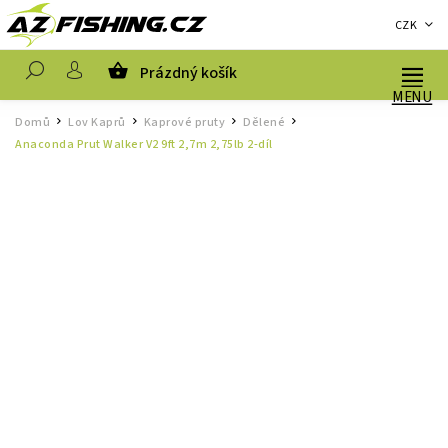
CZK
Prázdný košík
Hledat
Domů
Lov Kaprů
Kaprové pruty
Dělené
/
/
/
/
Anaconda Prut Walker V2 9ft 2,7m 2,75lb 2-díl