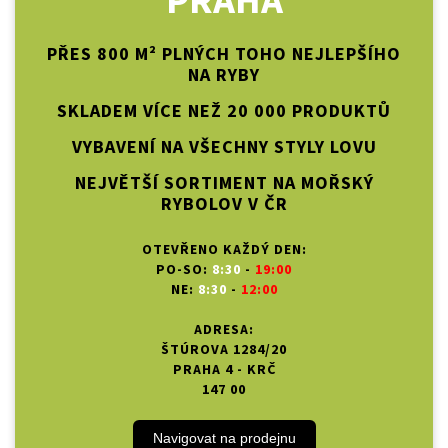
PRAHA
PŘES 800 M² PLNÝCH TOHO NEJLEPŠÍHO
NA RYBY
SKLADEM VÍCE NEŽ 20 000 PRODUKTŮ
VYBAVENÍ NA VŠECHNY STYLY LOVU
NEJVĚTŠÍ SORTIMENT NA MOŘSKÝ
RYBOLOV V ČR
OTEVŘENO KAŽDÝ DEN:
PO-SO:
8:30
-
19:00
NE:
8:30
-
12:00
ADRESA:
ŠTÚROVA 1284/20
PRAHA 4 - KRČ
147 00
Navigovat na prodejnu