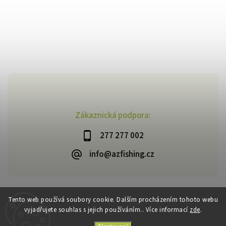
Zákaznická podpora:
277 277 002
info@azfishing.cz
Tento web používá soubory cookie. Dalším procházením tohoto webu
vyjadřujete souhlas s jejich používáním.. Více informací
zde
.
Copyright 2026
AzFishing.cz
. Všechna práva vyhrazena.
Vytvořil
Shoptet
| Design
Shoptak.cz