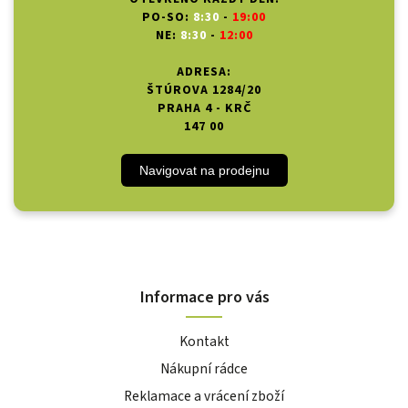
PO-SO:
8:30
-
19:00
NE:
8:30
-
12:00
ADRESA:
ŠTÚROVA 1284/20
PRAHA 4 - KRČ
147 00
Navigovat na prodejnu
Informace pro vás
Kontakt
Nákupní rádce
Reklamace a vrácení zboží