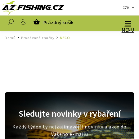
CZK
Prázdný košík
Hledat
Domů
Prodávané značky
NECO
/
/
Sledujte novinky v rybaření
Každý týden ty nejzajímavější novinky a akce do
Vašeho e-mailu