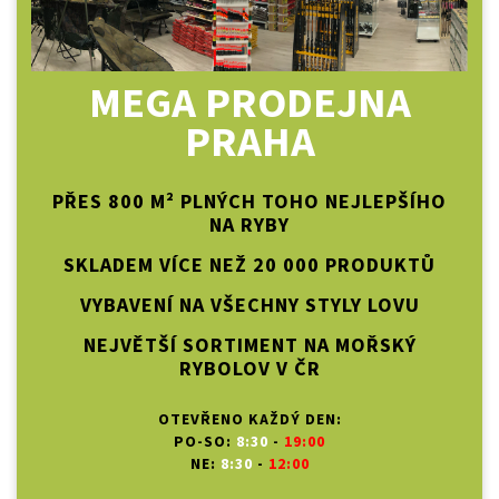
MEGA PRODEJNA
PRAHA
PŘES 800 M² PLNÝCH TOHO NEJLEPŠÍHO
NA RYBY
SKLADEM VÍCE NEŽ 20 000 PRODUKTŮ
VYBAVENÍ NA VŠECHNY STYLY LOVU
NEJVĚTŠÍ SORTIMENT NA MOŘSKÝ
RYBOLOV V ČR
OTEVŘENO KAŽDÝ DEN:
PO-SO:
8:30
-
19:00
NE:
8:30
-
12:00