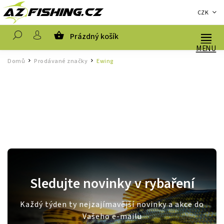
CZK
Prázdný košík
Hledat
Domů
Prodávané značky
Ewing
/
/
Sledujte novinky v rybaření
Každý týden ty nejzajímavější novinky a akce do
Vašeho e-mailu