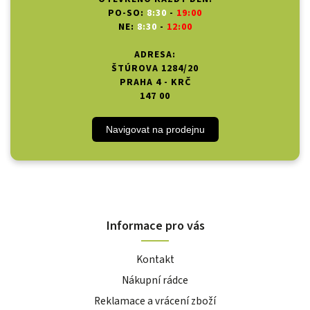
PO-SO:
8:30
-
19:00
NE:
8:30
-
12:00
ADRESA:
ŠTÚROVA 1284/20
PRAHA 4 - KRČ
147 00
Navigovat na prodejnu
Informace pro vás
Kontakt
Nákupní rádce
Reklamace a vrácení zboží