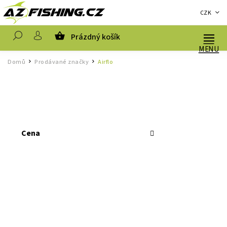
CZK
Prázdný košík
Hledat
Domů
Prodávané značky
Airflo
/
/