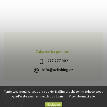
Zákaznická podpora:
277 277 002
info@azfishing.cz
Tento web používá soubory cookie. Dalším procházením tohoto webu
vyjadřujete souhlas s jejich používáním.. Více informací
zde
.
Copyright 2026
AzFishing.cz
. Všechna práva vyhrazena.
Vytvořil
Shoptet
| Design
Shoptak.cz
Nastavení