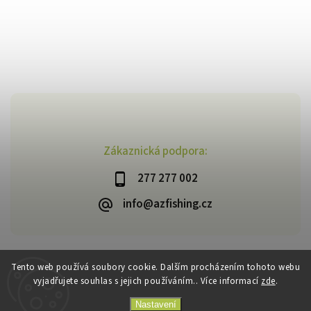
Zákaznická podpora:
277 277 002
info@azfishing.cz
Tento web používá soubory cookie. Dalším procházením tohoto webu
vyjadřujete souhlas s jejich používáním.. Více informací
zde
.
Copyright 2026
AzFishing.cz
. Všechna práva vyhrazena.
Vytvořil
Shoptet
| Design
Shoptak.cz
Nastavení