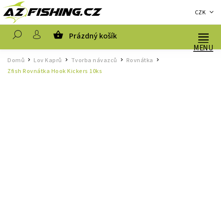
CZK
Prázdný košík
Hledat
Domů
Lov Kaprů
Tvorba návazců
Rovnátka
/
/
/
/
Zfish Rovnátka Hook Kickers 10ks