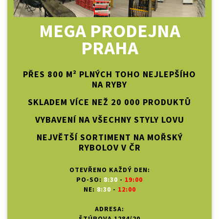
MEGA PRODEJNA
PRAHA
PŘES 800 M² PLNÝCH TOHO NEJLEPŠÍHO
NA RYBY
SKLADEM VÍCE NEŽ 20 000 PRODUKTŮ
VYBAVENÍ NA VŠECHNY STYLY LOVU
NEJVĚTŠÍ SORTIMENT NA MOŘSKÝ
RYBOLOV V ČR
OTEVŘENO KAŽDÝ DEN:
PO-SO:
8:30
-
19:00
NE:
8:30
-
12:00
ADRESA:
ŠTÚROVA 1284/20