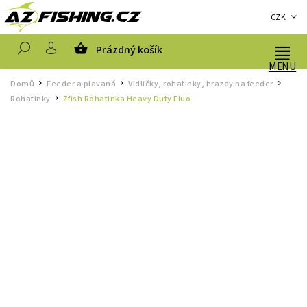
CZK
Prázdný košík
Hledat
Domů
Feeder a plavaná
Vidličky, rohatinky, hrazdy na feeder
/
/
/
Rohatinky
Zfish Rohatinka Heavy Duty Fluo
/