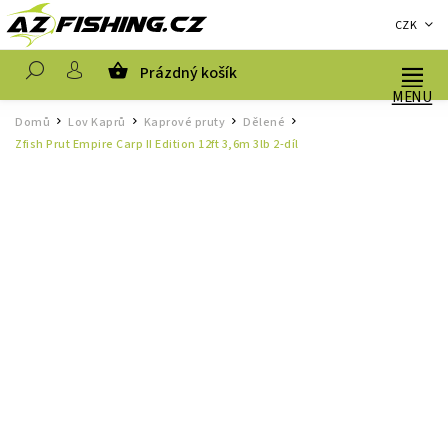
CZK
Prázdný košík
Hledat
Domů
Lov Kaprů
Kaprové pruty
Dělené
/
/
/
/
Zfish Prut Empire Carp II Edition 12ft 3,6m 3lb 2-díl