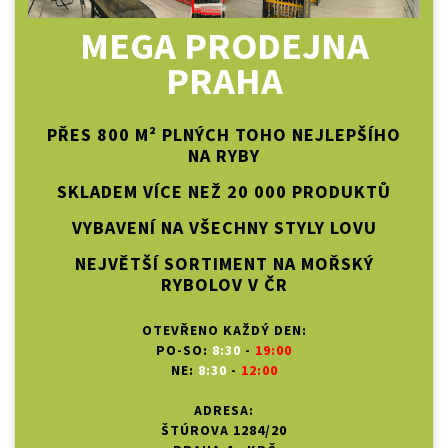
MEGA PRODEJNA
PRAHA
PŘES 800 M² PLNÝCH TOHO NEJLEPŠÍHO
NA RYBY
SKLADEM VÍCE NEŽ 20 000 PRODUKTŮ
VYBAVENÍ NA VŠECHNY STYLY LOVU
NEJVĚTŠÍ SORTIMENT NA MOŘSKÝ
RYBOLOV V ČR
OTEVŘENO KAŽDÝ DEN:
PO-SO:
8:30
-
19:00
NE:
8:30
-
12:00
ADRESA:
ŠTÚROVA 1284/20