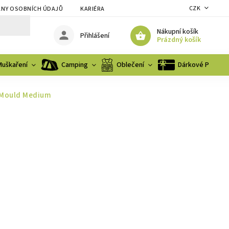
CZK
NY OSOBNÍCH ÚDAJŮ
KARIÉRA
Nákupní košík
Přihlášení
Prázdný košík
Muškaření
Camping
Oblečení
Dárkové Poukaz
 Mould Medium