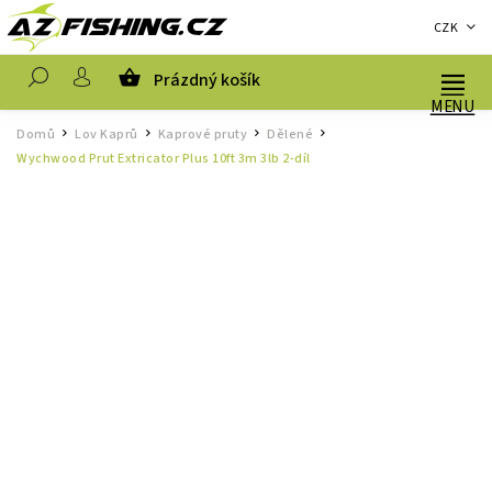
CZK
Prázdný košík
Hledat
Domů
Lov Kaprů
Kaprové pruty
Dělené
/
/
/
/
Wychwood Prut Extricator Plus 10ft 3m 3lb 2-díl