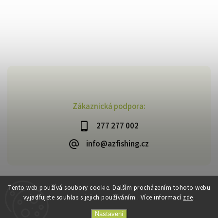
Zákaznická podpora:
277 277 002
info@azfishing.cz
Tento web používá soubory cookie. Dalším procházením tohoto webu
vyjadřujete souhlas s jejich používáním.. Více informací
zde
.
Copyright 2026
AzFishing.cz
. Všechna práva vyhrazena.
Vytvořil
Shoptet
| Design
Shoptak.cz
Nastavení