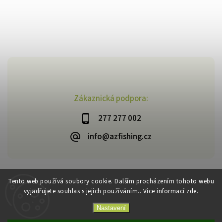
Zákaznická podpora:
277 277 002
info@azfishing.cz
Tento web používá soubory cookie. Dalším procházením tohoto webu
vyjadřujete souhlas s jejich používáním.. Více informací
zde
.
Copyright 2026
AzFishing.cz
. Všechna práva vyhrazena.
Vytvořil
Shoptet
| Design
Shoptak.cz
Nastavení