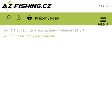
CZK
Prázdný košík
Hledat
Domů
Lov Sumců
Vlasce, šnůry
Pletené šňůry
/
/
/
/
WFT Šňůra KG Strong multicolor 1m