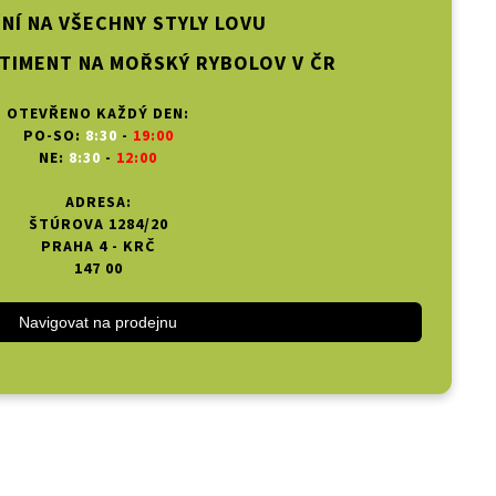
NÍ NA VŠECHNY STYLY LOVU
TIMENT NA MOŘSKÝ RYBOLOV V ČR
OTEVŘENO KAŽDÝ DEN:
PO-SO:
8:30
-
19:00
NE:
8:30
-
12:00
ADRESA:
ŠTÚROVA 1284/20
PRAHA 4 - KRČ
147 00
Navigovat na prodejnu