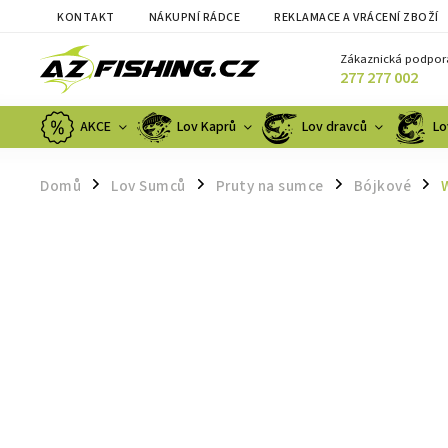
KONTAKT
NÁKUPNÍ RÁDCE
REKLAMACE A VRÁCENÍ ZBOŽÍ
Zákaznická podpor
277 277 002
AKCE
Lov Kaprů
Lov dravců
Lo
Domů
Lov Sumců
Pruty na sumce
Bójkové
/
/
/
/