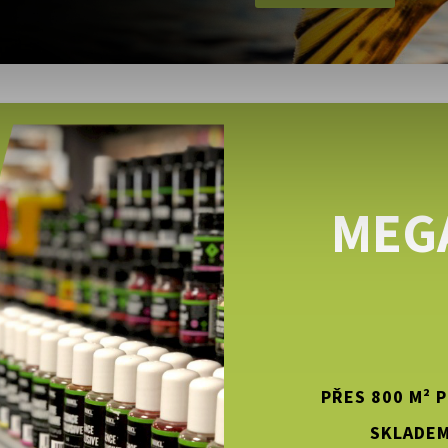
MEG
PŘES 800 M² 
SKLADEM