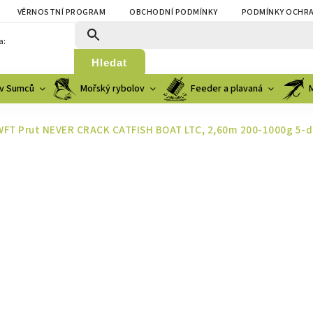
VĚRNOSTNÍ PROGRAM
OBCHODNÍ PODMÍNKY
PODMÍNKY OCHRA
a:
Hledat
v Sumců
Mořský rybolov
Feeder a plavaná
WFT Prut NEVER CRACK CATFISH BOAT LTC, 2,60m 200-1000g 5-d