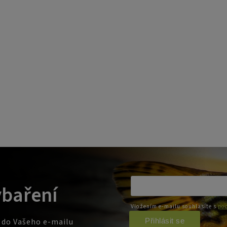
ybaření
Vložením e-mailu souhlasíte s
pod
Přihlásit se
e do Vašeho e-mailu