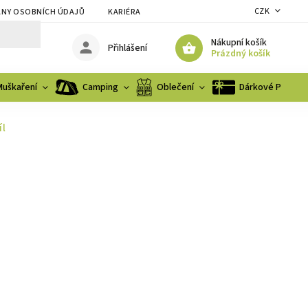
CZK
NY OSOBNÍCH ÚDAJŮ
KARIÉRA
Nákupní košík
Přihlášení
Prázdný košík
Muškaření
Camping
Oblečení
Dárkové Poukaz
íl