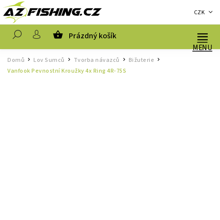
CZK
Prázdný košík
Hledat
Domů
Lov Sumců
Tvorba návazců
Bižuterie
/
/
/
/
Vanfook Pevnostní Kroužky 4x Ring 4R-75S