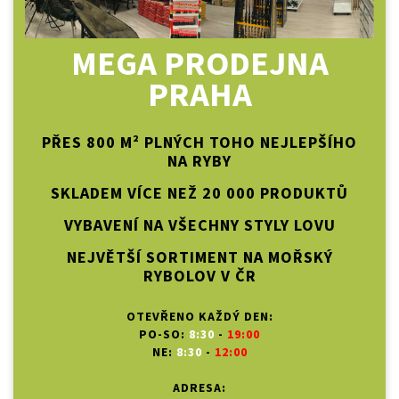
MEGA PRODEJNA
PRAHA
PŘES 800 M² PLNÝCH TOHO NEJLEPŠÍHO
NA RYBY
SKLADEM VÍCE NEŽ 20 000 PRODUKTŮ
VYBAVENÍ NA VŠECHNY STYLY LOVU
NEJVĚTŠÍ SORTIMENT NA MOŘSKÝ
RYBOLOV V ČR
OTEVŘENO KAŽDÝ DEN:
PO-SO:
8:30
-
19:00
NE:
8:30
-
12:00
ADRESA: