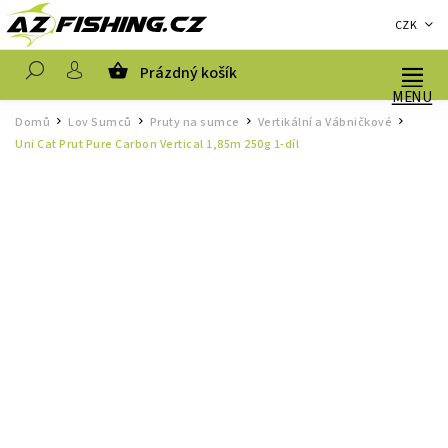
CZK
Prázdný košík
Hledat
Domů
Lov Sumců
Pruty na sumce
Vertikální a Vábničkové
/
/
/
/
Uni Cat Prut Pure Carbon Vertical 1,85m 250g 1-díl