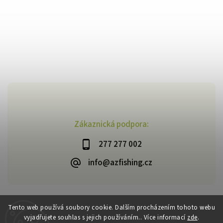
Zákaznická podpora:
277 277 002
info@azfishing.cz
Tento web používá soubory cookie. Dalším procházením tohoto webu
vyjadřujete souhlas s jejich používáním.. Více informací
zde
.
Copyright 2026
AzFishing.cz
. Všechna práva vyhrazena.