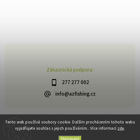
Zákaznická podpora:
277 277 002
info@azfishing.cz
Tento web používá soubory cookie. Dalším procházením tohoto webu
vyjadřujete souhlas s jejich používáním.. Více informací
zde
.
Copyright 2026
AzFishing.cz
. Všechna práva vyhrazena.
Vytvořil
Shoptet
| Design
Shoptak.cz
Nastavení