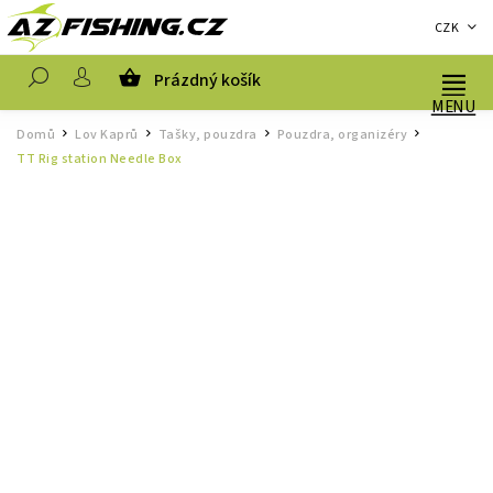
CZK
Prázdný košík
Hledat
Domů
Lov Kaprů
Tašky, pouzdra
Pouzdra, organizéry
/
/
/
/
TT Rig station Needle Box