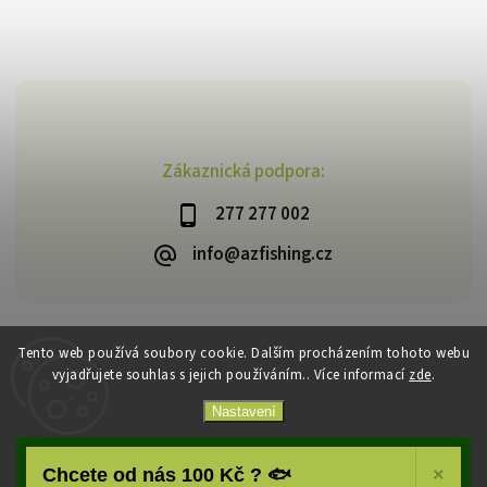
Zákaznická podpora:
277 277 002
info@azfishing.cz
Tento web používá soubory cookie. Dalším procházením tohoto webu
vyjadřujete souhlas s jejich používáním.. Více informací
zde
.
Copyright 2026
AzFishing.cz
. Všechna práva vyhrazena.
Vytvořil
Shoptet
| Design
Shoptak.cz
Nastavení
Souhlasím
Chcete od nás 100 Kč ? 🐟
×