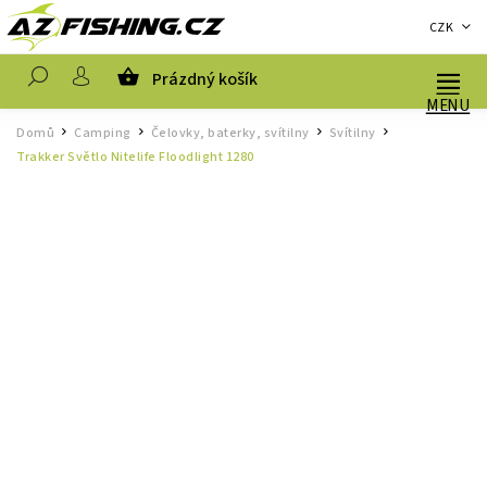
CZK
Prázdný košík
Hledat
Domů
Camping
Čelovky, baterky, svítilny
Svítilny
/
/
/
/
Trakker Světlo Nitelife Floodlight 1280