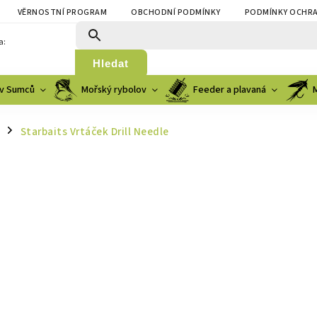
VĚRNOSTNÍ PROGRAM
OBCHODNÍ PODMÍNKY
PODMÍNKY OCHRA
a:
Hledat
v Sumců
Mořský rybolov
Feeder a plavaná
Starbaits Vrtáček Drill Needle
/