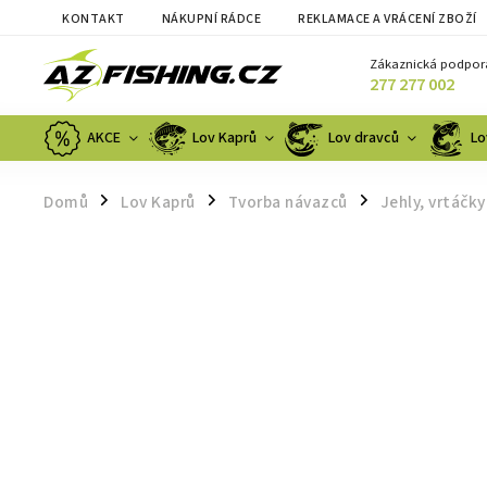
KONTAKT
NÁKUPNÍ RÁDCE
REKLAMACE A VRÁCENÍ ZBOŽÍ
Zákaznická podpor
277 277 002
AKCE
Lov Kaprů
Lov dravců
Lo
Domů
Lov Kaprů
Tvorba návazců
Jehly, vrtáčky
/
/
/