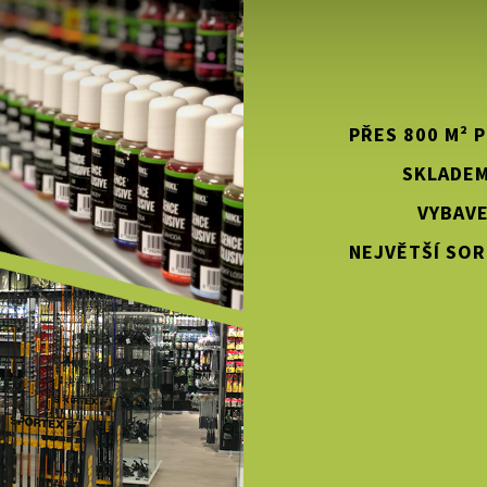
PŘES 800 M² 
SKLADEM
VYBAVE
NEJVĚTŠÍ SOR