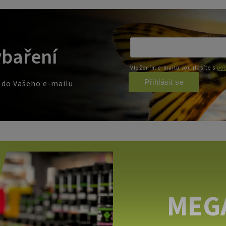
ybaření
Vložením e-mailu souhlasíte s
pod
Přihlásit se
e do Vašeho e-mailu
MEG