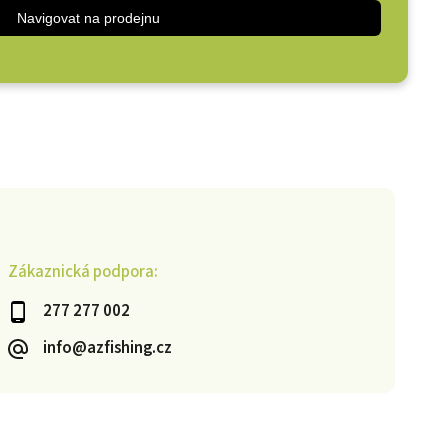
Navigovat na prodejnu
Zákaznická podpora:
277 277 002
info@azfishing.cz