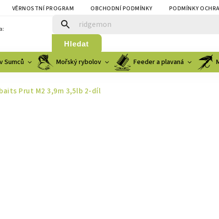
VĚRNOSTNÍ PROGRAM
OBCHODNÍ PODMÍNKY
PODMÍNKY OCHRA
a:
Hledat
v Sumců
Mořský rybolov
Feeder a plavaná
baits Prut M2 3,9m 3,5lb 2-díl