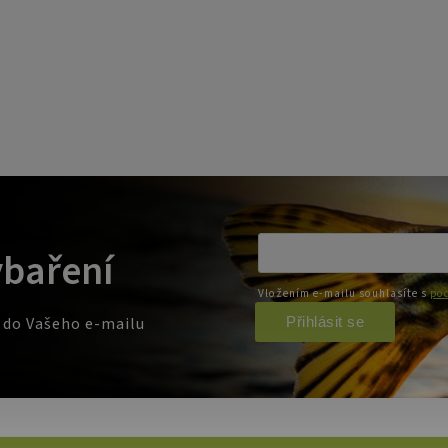
ybaření
Vložením e-mailu souhlasíte s
pod
Přihlásit se
e do Vašeho e-mailu