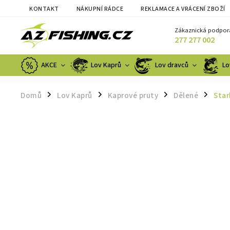
KONTAKT
NÁKUPNÍ RÁDCE
REKLAMACE A VRÁCENÍ ZBOŽÍ
Zákaznická podpor
277 277 002
AKCE
Lov Kaprů
Lov dravců
Lo
Domů
Lov Kaprů
Kaprové pruty
Dělené
Star
/
/
/
/