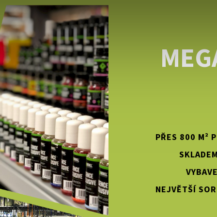
MEG
PŘES 800 M² 
SKLADEM
VYBAVE
NEJVĚTŠÍ SOR