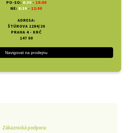
PO-SO:
8:30
-
19:00
NE:
8:30
-
12:00
ADRESA:
ŠTÚROVA 1284/20
PRAHA 4 - KRČ
147 00
Navigovat na prodejnu
Zákaznická podpora: