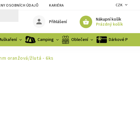
CZK
NY OSOBNÍCH ÚDAJŮ
KARIÉRA
Nákupní košík
Přihlášení
Prázdný košík
Muškaření
Camping
Oblečení
Dárkové Poukaz
4mm oranžová/žlutá - 6ks