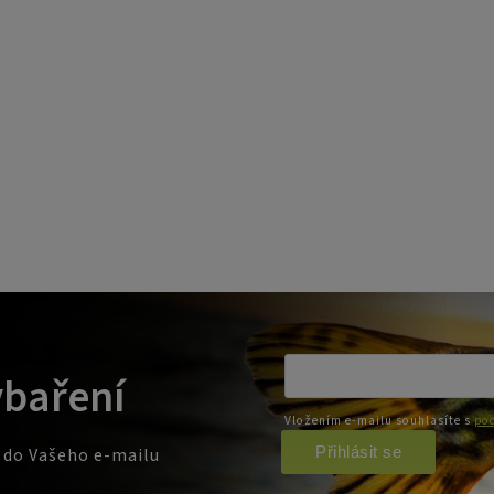
ybaření
Vložením e-mailu souhlasíte s
pod
Přihlásit se
e do Vašeho e-mailu