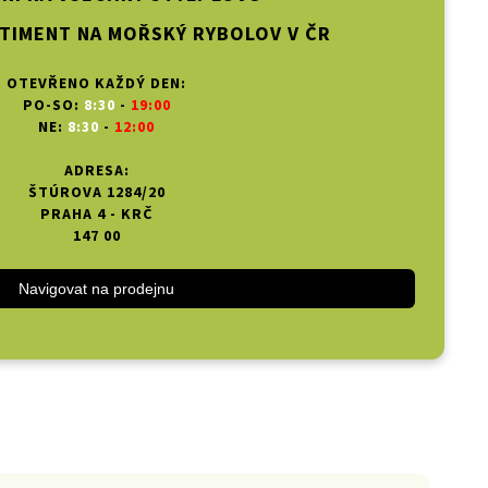
TIMENT NA MOŘSKÝ RYBOLOV V ČR
OTEVŘENO KAŽDÝ DEN:
PO-SO:
8:30
-
19:00
NE:
8:30
-
12:00
ADRESA:
ŠTÚROVA 1284/20
PRAHA 4 - KRČ
147 00
Navigovat na prodejnu