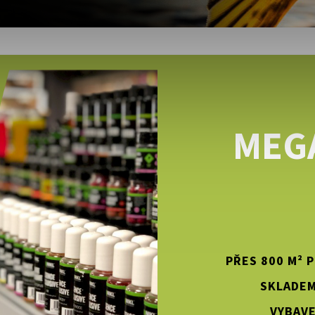
MEG
PŘES 800 M² 
SKLADEM
VYBAVE