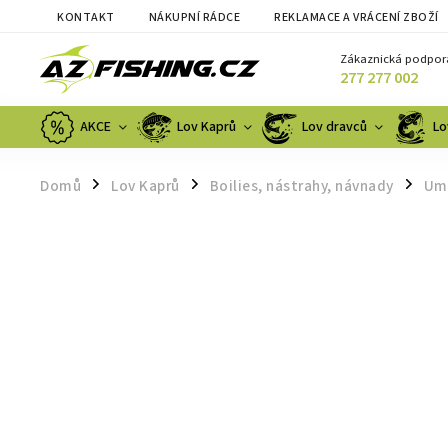
KONTAKT
NÁKUPNÍ RÁDCE
REKLAMACE A VRÁCENÍ ZBOŽÍ
Zákaznická podpor
277 277 002
AKCE
Lov Kaprů
Lov dravců
Lo
Domů
Lov Kaprů
Boilies, nástrahy, návnady
Umě
/
/
/