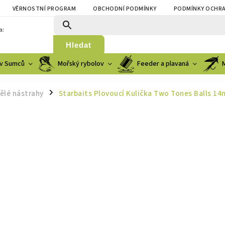
VĚRNOSTNÍ PROGRAM
OBCHODNÍ PODMÍNKY
PODMÍNKY OCHRA
a:
Hledat
v Sumců
Mořský rybolov
Feeder a plavaná
lé nástrahy
Starbaits Plovoucí Kulička Two Tones Balls 1
/