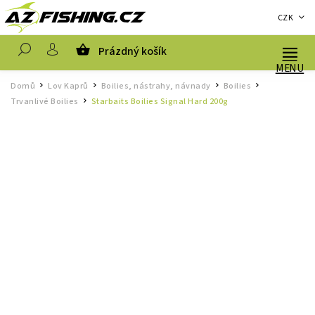
CZK
Prázdný košík
Hledat
Domů
Lov Kaprů
Boilies, nástrahy, návnady
Boilies
/
/
/
/
Trvanlivé Boilies
Starbaits Boilies Signal Hard 200g
/