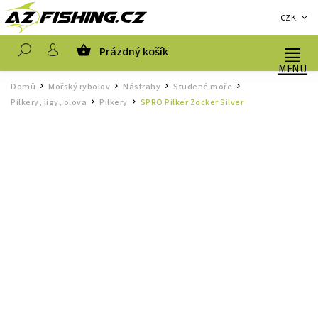
CZK
Prázdný košík
Hledat
Domů
Mořský rybolov
Nástrahy
Studené moře
/
/
/
/
Pilkery, jigy, olova
Pilkery
SPRO Pilker Zocker Silver
/
/