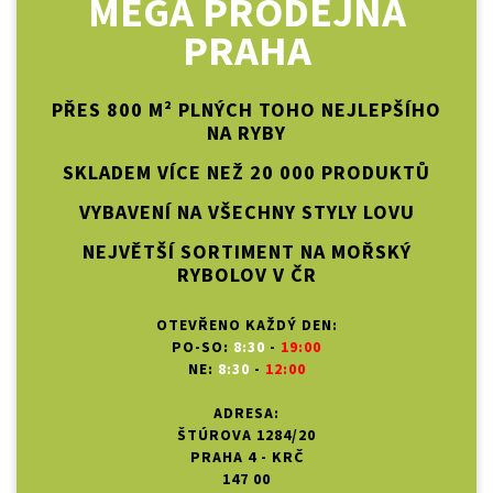
MEGA PRODEJNA
PRAHA
PŘES 800 M² PLNÝCH TOHO NEJLEPŠÍHO
NA RYBY
SKLADEM VÍCE NEŽ 20 000 PRODUKTŮ
VYBAVENÍ NA VŠECHNY STYLY LOVU
NEJVĚTŠÍ SORTIMENT NA MOŘSKÝ
RYBOLOV V ČR
OTEVŘENO KAŽDÝ DEN:
PO-SO:
8:30
-
19:00
NE:
8:30
-
12:00
ADRESA:
ŠTÚROVA 1284/20
PRAHA 4 - KRČ
147 00