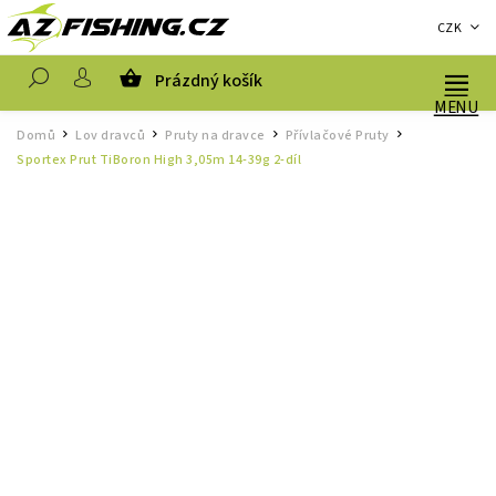
CZK
Prázdný košík
Hledat
Domů
Lov dravců
Pruty na dravce
Přívlačové Pruty
/
/
/
/
Sportex Prut TiBoron High 3,05m 14-39g 2-díl