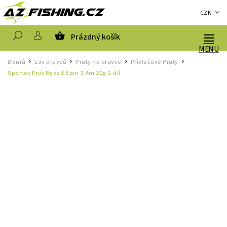
CZK
Prázdný košík
Hledat
Domů
Lov dravců
Pruty na dravce
Přívlačové Pruty
/
/
/
/
Sportex Prut Revolt Spin 2,4m 20g 2-díl