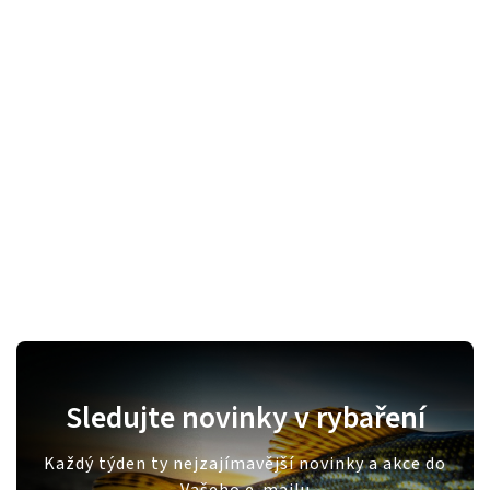
Sledujte novinky v rybaření
Každý týden ty nejzajímavější novinky a akce do