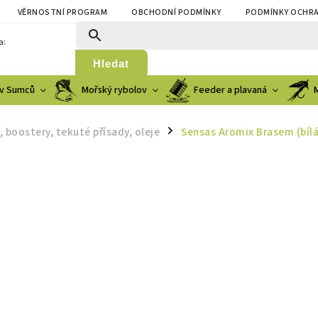
VĚRNOSTNÍ PROGRAM
OBCHODNÍ PODMÍNKY
PODMÍNKY OCHRA
a:
Hledat
v Sumců
Mořský rybolov
Feeder a plavaná
, boostery, tekuté přísady, oleje
Sensas Aromix Brasem (bílá
/