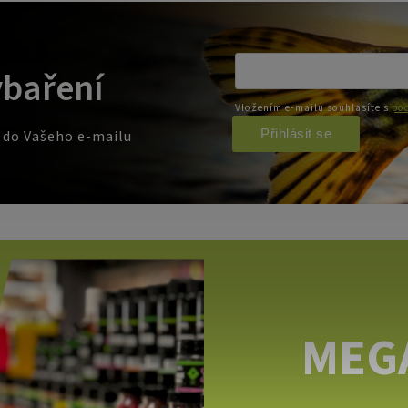
ybaření
Vložením e-mailu souhlasíte s
pod
Přihlásit se
e do Vašeho e-mailu
MEG