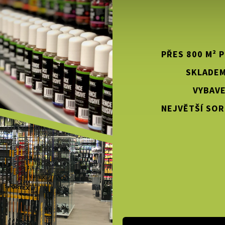
PŘES 800 M² 
SKLADEM
VYBAVE
NEJVĚTŠÍ SOR