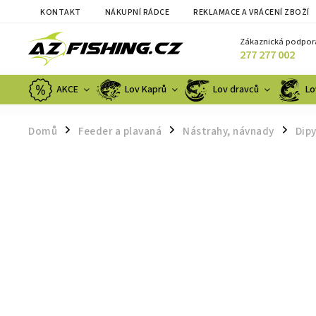
KONTAKT
NÁKUPNÍ RÁDCE
REKLAMACE A VRÁCENÍ ZBOŽÍ
Zákaznická podpor
277 277 002
AKCE
Lov Kaprů
Lov dravců
Lo
Domů
Feeder a plavaná
Nástrahy, návnady
Dipy
/
/
/