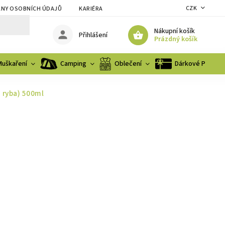
CZK
NY OSOBNÍCH ÚDAJŮ
KARIÉRA
Nákupní košík
Přihlášení
Prázdný košík
Muškaření
Camping
Oblečení
Dárkové Poukaz
 ryba) 500ml