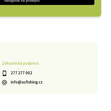
Navigovat na prodejnu
Zákaznická podpora:
277 277 002
info@azfishing.cz