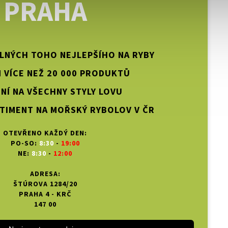
PRAHA
PLNÝCH TOHO NEJLEPŠÍHO NA RYBY
 VÍCE NEŽ 20 000 PRODUKTŮ
NÍ NA VŠECHNY STYLY LOVU
TIMENT NA MOŘSKÝ RYBOLOV V ČR
OTEVŘENO KAŽDÝ DEN:
PO-SO:
8:30
-
19:00
NE:
8:30
-
12:00
ADRESA:
ŠTÚROVA 1284/20
PRAHA 4 - KRČ
147 00