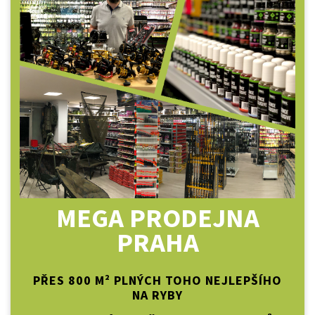
MEGA PRODEJNA
PRAHA
PŘES 800 M² PLNÝCH TOHO NEJLEPŠÍHO
NA RYBY