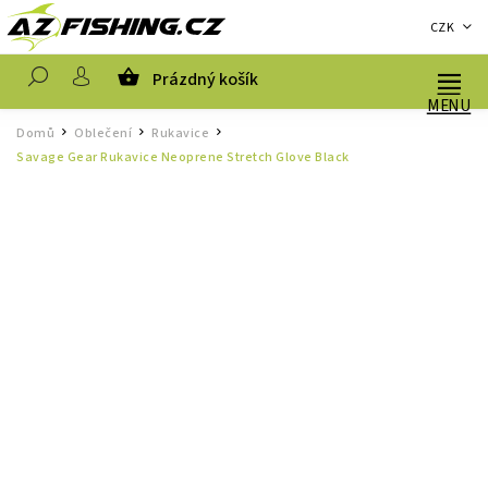
CZK
Prázdný košík
Hledat
Domů
Oblečení
Rukavice
/
/
/
Savage Gear Rukavice Neoprene Stretch Glove Black