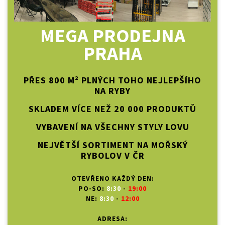
MEGA PRODEJNA
PRAHA
PŘES 800 M² PLNÝCH TOHO NEJLEPŠÍHO
NA RYBY
SKLADEM VÍCE NEŽ 20 000 PRODUKTŮ
VYBAVENÍ NA VŠECHNY STYLY LOVU
NEJVĚTŠÍ SORTIMENT NA MOŘSKÝ
RYBOLOV V ČR
OTEVŘENO KAŽDÝ DEN:
PO-SO:
8:30
-
19:00
NE:
8:30
-
12:00
ADRESA: