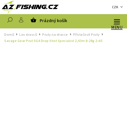
CZK
Prázdný košík
Hledat
Domů
Lov dravců
Pruty na dravce
Přívlačové Pruty
/
/
/
/
Savage Gear Prut SG4 Drop Shot Specialist 2,43m 8-28g 2-díl