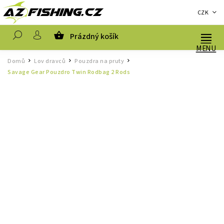
CZK
Prázdný košík
Hledat
Domů
Lov dravců
Pouzdra na pruty
/
/
/
Savage Gear Pouzdro Twin Rodbag 2 Rods